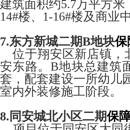
建筑面积约
5.7
万平方米
14#
楼、
1-16#
楼及商业
7.
东方新城二期
B
地块
保
位于翔安区新店镇，
安东路。
B
地块总建筑
套，配套建设一所幼儿
室内外装修施工阶段。
8.
同安城北小区二期
保
项目位于同安区大同